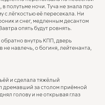
 в полутьме ночи. Туча не знала про
у с лёгкостью её пересекала. Ни
роник и снег, медленным десантом
автра опять будут ровнять.
 обратно внутрь КПП, дверь
в не навлечь, о богиня, лейтенанта,
ьёй и сделала тяжёлый
ил дремавший за столом приёмной
нял голову и не открывая глаз