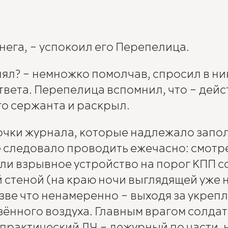
снега, – успокоил его Перепелица.
ял? – немножко помолчав, спросил в ник
ответа. Перепелица вспомнил, что – дейс
го сержанта и раскрыл.
очки журнала, которые надлежало запол
 следовало проводить ежечасно: смотре
 ли взрывное устройство на порог КПП с
стеной (на краю ночи выглядящей уже н
зве что ненамеренно – выходя за укрепл
ённого воздуха. Главным врагом солдат
 практический ДЧ – дежурный по части