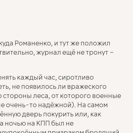
уда Романенко, и тут же положил
твительно, журнал ещё не тронут –
нять каждый час, сиротливо
ть, не появилось ли вражеского
о стороны леса, от которого военные
е очень-то надёжной). На самом
ённую дверь покурить или, как
а ночью на КПП был не
, неупокоённым призраком бродящий