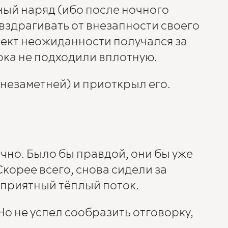
ный наряд (ибо после ночного
вздрагивать от внезапности своего
фект неожиданности получался за
пока не подходили вплотную.
незаметней) и приоткрыл его.
ечно. Было бы правдой, они бы уже
корее всего, снова сидели за
 приятный тёплый поток.
Но не успел сообразить отговорку,