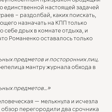
ью единственной настоящей задачей
раев – раздолбай, каких поискать,
ющего назначать на КПП только
 себе дрых в комнате отдыха, и
что Романенко оставалось только
ных предметов и посторонних лиц.
епелица мантру журнала обхода в
ьных предметов…»
еловеческая — мелькнула и исчезла
ак обзор перегородили два срочника