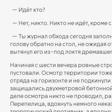
— Идёт кто?
— Нет, никто. Никто не идёт, кроме 
— Ты журнал обхода сегодня заполн
голову обратно на стол, не ожидая 
вытянул его из-под локтя дремавше
Начиная с шести вечера ровные стр
пустовали. Осмотр территории тоже
отряда на горизонте и не подкинули
защищались двухметровой бетонной 
деле осмотра никто не проводил, ра
Перепелица, вдохнуть немного неказ
теоретический противник, а вполне