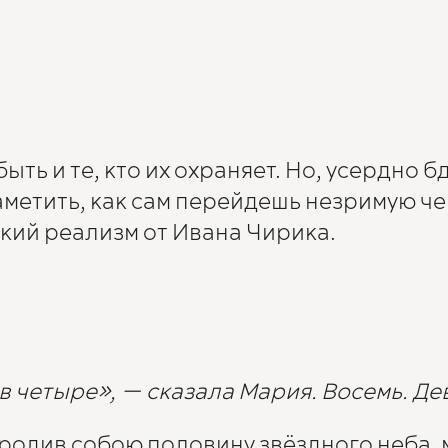
ть и те, кто их охраняет. Но, усердно бд
метить, как сам перейдешь незримую че
ий реализм от Ивана Чирика.
в четыре», — сказала Мария. Восемь. Дев
ородив собою половину звёздного неба,