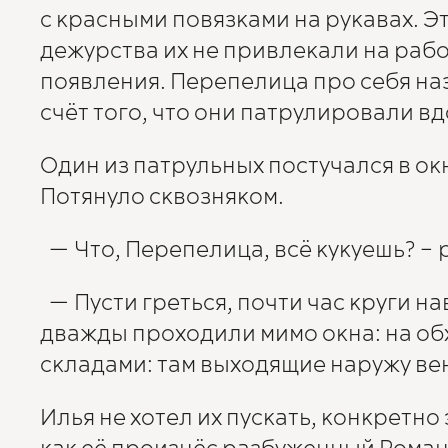
с красными повязками на рукавах. Э
дежурства их не привлекали на рабо
появления. Перепелица про себя на
счёт того, что они патрулировали вд
Один из патрульных постучался в о
Потянуло сквозняком.
— Что, Перепелица, всё кукуешь? – 
— Пусти греться, почти час круги на
дважды проходили мимо окна: на обх
складами: там выходящие наружу ве
Илья не хотел их пускать, конкретно