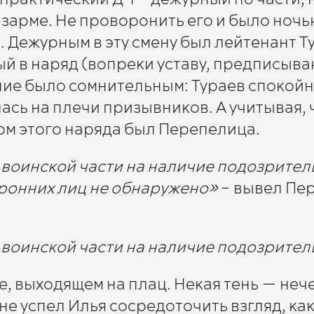
казарме. Не проворонить его и было ноч
 Дежурным в эту смену был лейтенант Ту
й в наряд (вопреки уставу, предписыва
ие было сомнительным: Тураев спокойно
ась на плечи призывников. А учитывая, 
ом этого наряда был Перепелица.
воинской части на наличие подозритель
ронних лиц не обнаружено»
– вывел Пер
воинской части на наличие подозрител
е, выходящем на плац. Некая тень — неч
о не успел Илья сосредоточить взгляд, к