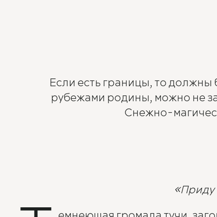
Если есть границы, то должны бы
рубежами родины, можно не за
Снежно-магическ
«Приду 
емнеющая громада тучи, заг