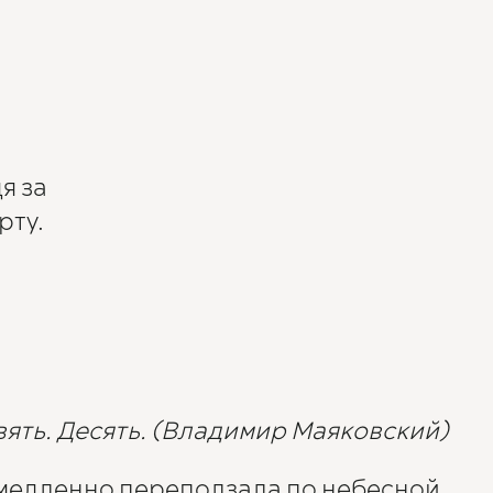
я за
рту.
ять. Десять.
(Владимир Маяковский)
 медленно переползала по небесной