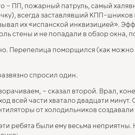
то – ПП, пожарный патруль, самый халяв
чку), всегда заставлявший КПП-шников 
зывал их «испанской инквизицией». Эф
оль стены и не попадали в обзор окна, 
кно. Перепелица поморщился (как можно 
развязно спросил один.
ворачиваем, – сказал второй. Врал, кон
од всей части хватало двадцати минут. С
нтиляторы от холодильников создавали
 эти ребята были ему весьма неприятны. 