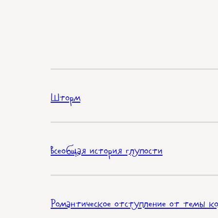
Шторм
Всеобщая история глупости
Романтическое отступление от темы к